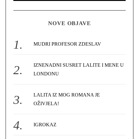
A
R
a
C
H
r
NOVE OBJAVE
c
h
f
MUDRI PROFESOR ZDESLAV
o
r
IZNENADNI SUSRET LALITE I MENE U
:
LONDONU
LALITA IZ MOG ROMANA JE
OŽIVJELA!
IGROKAZ