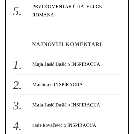
PRVI KOMENTAR ČITATELJICE
ROMANA
S
e
a
NAJNOVIJI KOMENTARI
r
c
h
Maja Jasić Dašić
o
INSPIRACIJA
f
o
r
Martina
o
INSPIRACIJA
:
Maja Jasić Dašić
o
INSPIRACIJA
rade kovačević
o
INSPIRACIJA