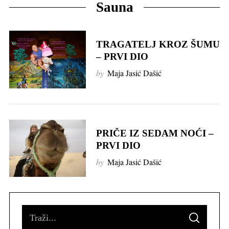
Sauna
TRAGATELJ KROZ ŠUMU
– PRVI DIO
by
Maja Jasić Dašić
PRIČE IZ SEDAM NOĆI –
PRVI DIO
by
Maja Jasić Dašić
S
S
e
E