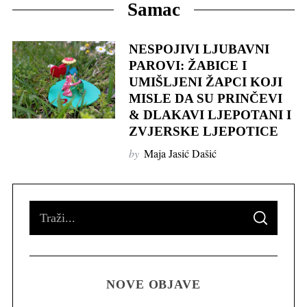
Samac
NESPOJIVI LJUBAVNI
PAROVI: ŽABICE I
UMIŠLJENI ŽAPCI KOJI
MISLE DA SU PRINČEVI
& DLAKAVI LJEPOTANI I
ZVJERSKE LJEPOTICE
by
Maja Jasić Dašić
S
S
e
E
A
R
a
C
H
r
NOVE OBJAVE
c
h