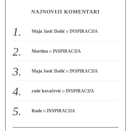
NAJNOVIJI KOMENTARI
S
e
a
Maja Jasić Dašić
o
INSPIRACIJA
r
c
h
Martina
o
INSPIRACIJA
f
o
r
Maja Jasić Dašić
o
INSPIRACIJA
:
rade kovačević
o
INSPIRACIJA
Rade
o
INSPIRACIJA