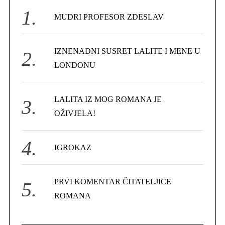
f
MUDRI PROFESOR ZDESLAV
o
r
IZNENADNI SUSRET LALITE I MENE U
:
LONDONU
LALITA IZ MOG ROMANA JE
OŽIVJELA!
IGROKAZ
PRVI KOMENTAR ČITATELJICE
ROMANA