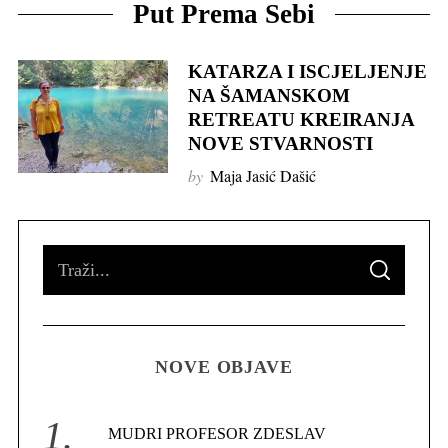
Put Prema Sebi
KATARZA I ISCJELJENJE
NA ŠAMANSKOM
RETREATU KREIRANJA
NOVE STVARNOSTI
by
Maja Jasić Dašić
S
S
e
E
A
R
a
C
H
r
NOVE OBJAVE
c
h
f
MUDRI PROFESOR ZDESLAV