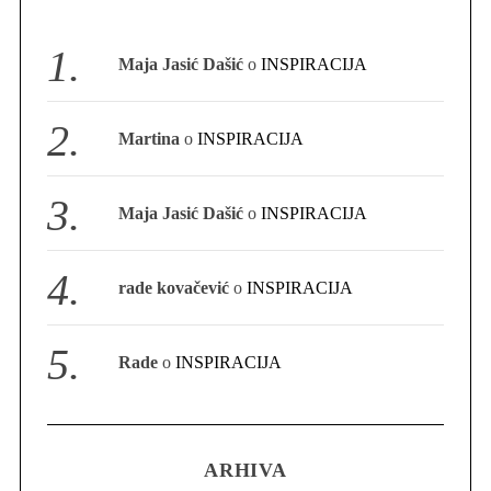
S
e
Maja Jasić Dašić
o
INSPIRACIJA
a
r
c
Martina
o
INSPIRACIJA
h
f
o
Maja Jasić Dašić
o
INSPIRACIJA
r
:
rade kovačević
o
INSPIRACIJA
Rade
o
INSPIRACIJA
ARHIVA