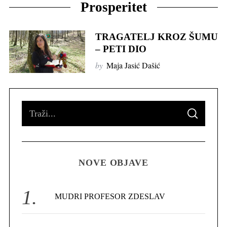
Prosperitet
TRAGATELJ KROZ ŠUMU
– PETI DIO
by
Maja Jasić Dašić
S
S
e
E
A
R
a
C
H
r
NOVE OBJAVE
c
h
f
MUDRI PROFESOR ZDESLAV
o
r