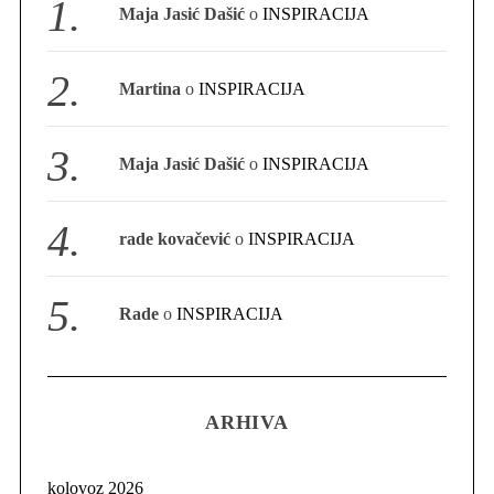
Maja Jasić Dašić
o
INSPIRACIJA
S
e
a
Martina
o
INSPIRACIJA
r
c
h
Maja Jasić Dašić
o
INSPIRACIJA
f
o
r
rade kovačević
o
INSPIRACIJA
:
Rade
o
INSPIRACIJA
ARHIVA
kolovoz 2026