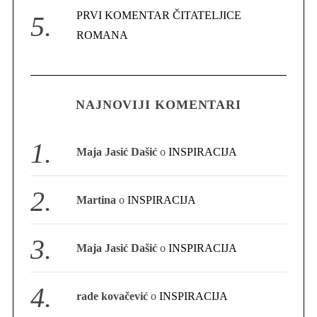
PRVI KOMENTAR ČITATELJICE
ROMANA
S
e
a
NAJNOVIJI KOMENTARI
r
c
h
Maja Jasić Dašić
o
INSPIRACIJA
f
o
r
Martina
o
INSPIRACIJA
:
Maja Jasić Dašić
o
INSPIRACIJA
rade kovačević
o
INSPIRACIJA