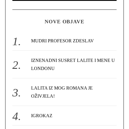
A
R
a
C
H
r
NOVE OBJAVE
c
h
f
MUDRI PROFESOR ZDESLAV
o
r
IZNENADNI SUSRET LALITE I MENE U
:
LONDONU
LALITA IZ MOG ROMANA JE
OŽIVJELA!
IGROKAZ