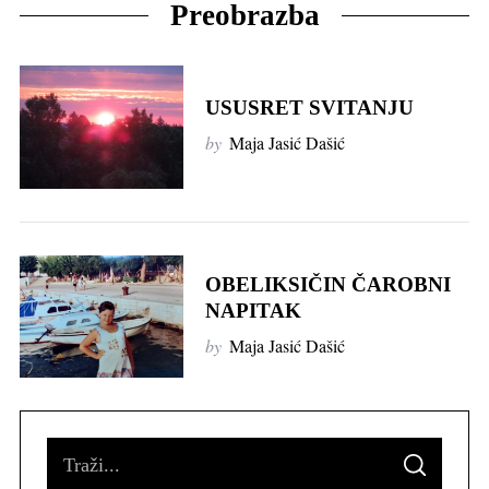
Preobrazba
USUSRET SVITANJU
by
Maja Jasić Dašić
OBELIKSIČIN ČAROBNI
NAPITAK
by
Maja Jasić Dašić
S
S
e
E