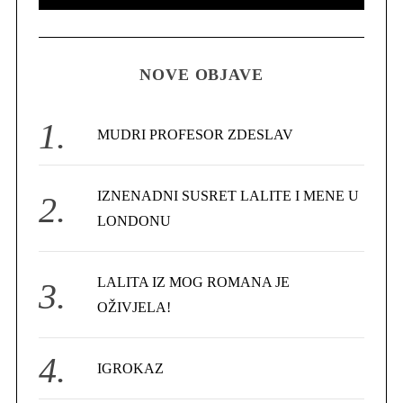
e
E
A
R
a
C
H
r
NOVE OBJAVE
c
h
f
MUDRI PROFESOR ZDESLAV
o
r
IZNENADNI SUSRET LALITE I MENE U
:
LONDONU
LALITA IZ MOG ROMANA JE
OŽIVJELA!
IGROKAZ