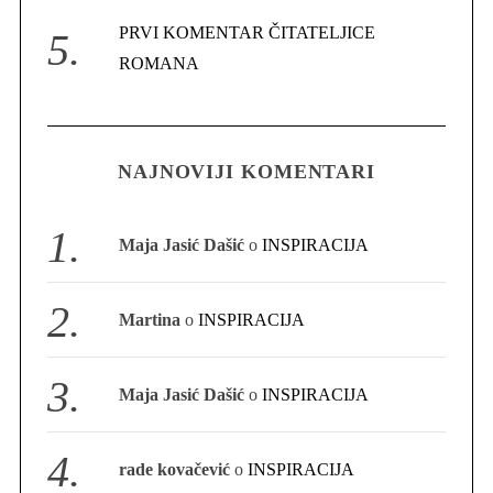
PRVI KOMENTAR ČITATELJICE
ROMANA
S
e
a
NAJNOVIJI KOMENTARI
r
c
h
Maja Jasić Dašić
o
INSPIRACIJA
f
o
r
Martina
o
INSPIRACIJA
:
Maja Jasić Dašić
o
INSPIRACIJA
rade kovačević
o
INSPIRACIJA