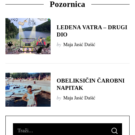
Pozornica
LEDENA VATRA – DRUGI
DIO
by
Maja Jasić Dašić
OBELIKSIČIN ČAROBNI
NAPITAK
by
Maja Jasić Dašić
S
S