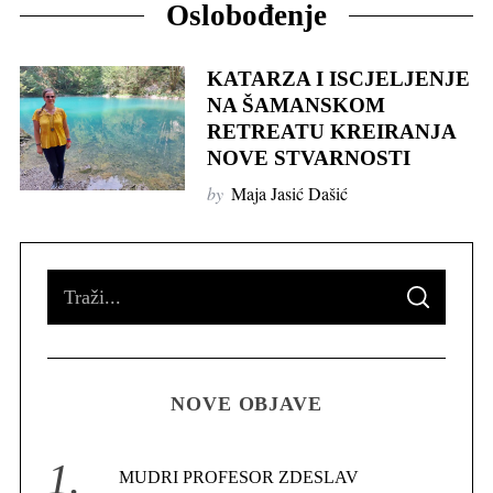
Oslobođenje
KATARZA I ISCJELJENJE
NA ŠAMANSKOM
RETREATU KREIRANJA
NOVE STVARNOSTI
by
Maja Jasić Dašić
S
S
e
E
A
R
a
C
H
r
NOVE OBJAVE
c
h
f
MUDRI PROFESOR ZDESLAV