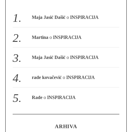
S
e
Maja Jasić Dašić
o
INSPIRACIJA
a
r
c
Martina
o
INSPIRACIJA
h
f
o
Maja Jasić Dašić
o
INSPIRACIJA
r
:
rade kovačević
o
INSPIRACIJA
Rade
o
INSPIRACIJA
ARHIVA