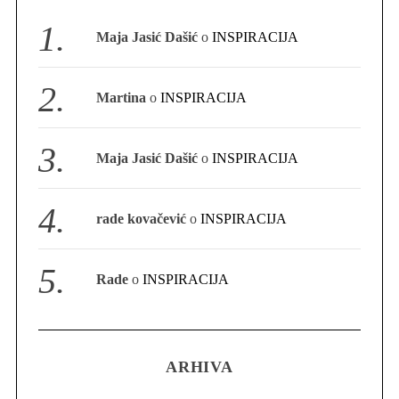
S
Maja Jasić Dašić
o
INSPIRACIJA
e
a
r
Martina
o
INSPIRACIJA
c
h
f
Maja Jasić Dašić
o
INSPIRACIJA
o
r
:
rade kovačević
o
INSPIRACIJA
Rade
o
INSPIRACIJA
ARHIVA