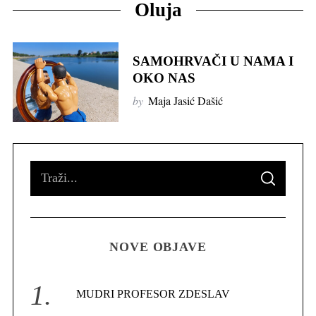
Oluja
SAMOHRVAČI U NAMA I
OKO NAS
by
Maja Jasić Dašić
S
S
e
E
A
R
a
C
H
r
NOVE OBJAVE
c
h
f
MUDRI PROFESOR ZDESLAV
o