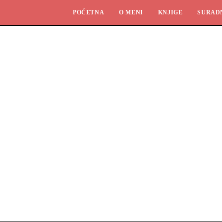
POČETNA
O MENI
KNJIGE
SURAD