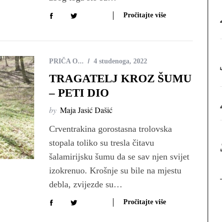
:
Pročitajte više
PRIČA O...
4 studenoga, 2022
TRAGATELJ KROZ ŠUMU
– PETI DIO
by
Maja Jasić Dašić
Crventrakina gorostasna trolovska
stopala toliko su tresla čitavu
šalamirijsku šumu da se sav njen svijet
izokrenuo. Krošnje su bile na mjestu
debla, zvijezde su…
Pročitajte više