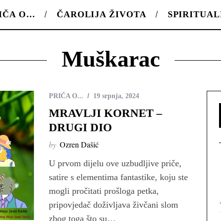
IČA O…
ČAROLIJA ŽIVOTA
SPIRITUA
Muškarac
PRIČA O...
19 srpnja, 2024
MRAVLJI KORNET –
DRUGI DIO
by
Ozren Dašić
U prvom dijelu ove uzbudljive priče,
satire s elementima fantastike, koju ste
mogli pročitati prošloga petka,
pripovjedač doživljava živčani slom
zbog toga što su…