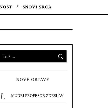
LNOST
SNOVI SRCA
S
S
e
E
A
R
a
C
H
r
NOVE OBJAVE
c
h
f
MUDRI PROFESOR ZDESLAV
o
r