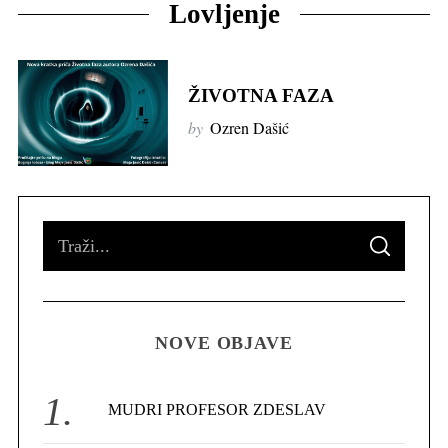
Lovljenje
ŽIVOTNA FAZA
by
Ozren Dašić
S
S
e
E
A
R
a
C
H
r
NOVE OBJAVE
c
h
f
MUDRI PROFESOR ZDESLAV
o