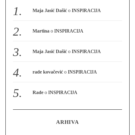
S
Maja Jasić Dašić
o
INSPIRACIJA
e
a
r
Martina
o
INSPIRACIJA
c
h
f
Maja Jasić Dašić
o
INSPIRACIJA
o
r
:
rade kovačević
o
INSPIRACIJA
Rade
o
INSPIRACIJA
ARHIVA