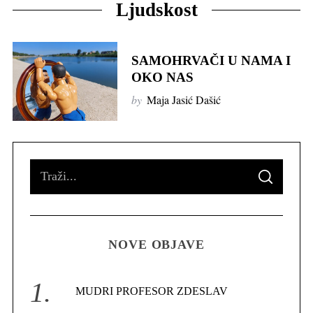
Ljudskost
SAMOHRVAČI U NAMA I
OKO NAS
by
Maja Jasić Dašić
S
S
e
E
A
R
a
C
H
r
NOVE OBJAVE
c
h
f
MUDRI PROFESOR ZDESLAV
o