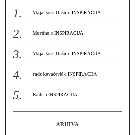
S
Maja Jasić Dašić
o
INSPIRACIJA
e
a
r
Martina
o
INSPIRACIJA
c
h
f
Maja Jasić Dašić
o
INSPIRACIJA
o
r
:
rade kovačević
o
INSPIRACIJA
Rade
o
INSPIRACIJA
ARHIVA