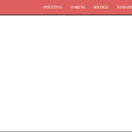
POČETNA
O MENI
KNJIGE
SURAD