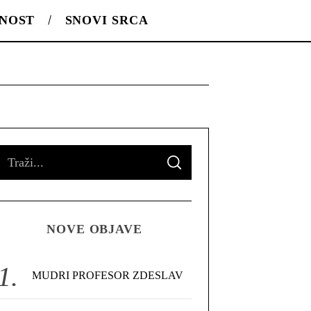
LNOST
SNOVI SRCA
S
S
e
E
A
R
a
C
H
r
NOVE OBJAVE
c
h
f
MUDRI PROFESOR ZDESLAV
o
r