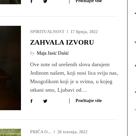
Pročitajte više
:
SPIRITUALNOST
17 lipnja, 2022
ZAHVALA IZVORU
by
Maja Jasić Dašić
Ove note od urešenih slova darujem
Jedinom našem, koji nosi lica sviju nas,
Mnogolikom koji je u svima, u kojeg
utkani smo, Ljubavi od…
Pročitajte više
PRIČA O...
26 travnja, 2022