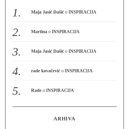
S
Maja Jasić Dašić
o
INSPIRACIJA
e
a
r
Martina
o
INSPIRACIJA
c
h
f
Maja Jasić Dašić
o
INSPIRACIJA
o
r
:
rade kovačević
o
INSPIRACIJA
Rade
o
INSPIRACIJA
ARHIVA