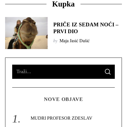
Kupka
PRIČE IZ SEDAM NOĆI –
PRVI DIO
by
Maja Jasić Dašić
S
S
e
E
A
R
a
C
H
r
NOVE OBJAVE
c
h
f
MUDRI PROFESOR ZDESLAV
o