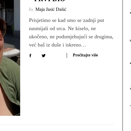
:
by
Maja Jasić Dašić
Prisjetimo se kad smo se zadnji put
nasmijali od srca. Ne kiselo, ne
ukočeno, ne podsmjehujući se drugima,
već baš iz duše i iskreno…
Pročitajte više