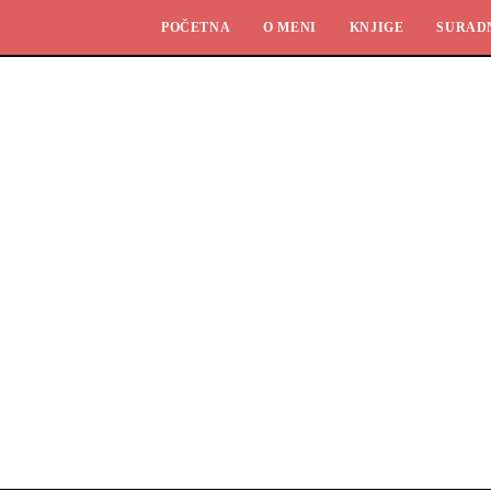
POČETNA
O MENI
KNJIGE
SURAD