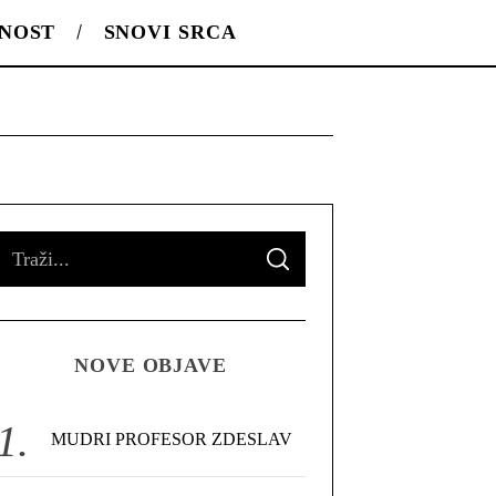
LNOST
SNOVI SRCA
S
S
e
E
A
R
a
C
H
r
NOVE OBJAVE
c
h
f
MUDRI PROFESOR ZDESLAV
o
r