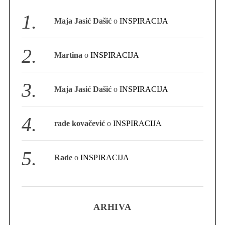
S
Maja Jasić Dašić
o
INSPIRACIJA
e
a
r
Martina
o
INSPIRACIJA
c
h
f
Maja Jasić Dašić
o
INSPIRACIJA
o
r
:
rade kovačević
o
INSPIRACIJA
Rade
o
INSPIRACIJA
ARHIVA