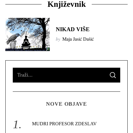
Književnik
NIKAD VIŠE
by
Maja Jasić Dašić
S
S
e
E
A
R
a
C
H
r
NOVE OBJAVE
c
h
f
MUDRI PROFESOR ZDESLAV
o