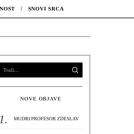
LNOST
SNOVI SRCA
S
S
e
E
A
R
a
C
H
r
NOVE OBJAVE
c
h
f
MUDRI PROFESOR ZDESLAV
o
r