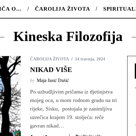
IČA O…
ČAROLIJA ŽIVOTA
SPIRITUA
Kineska Filozofija
ČAROLIJA ŽIVOTA
14 travnja, 2024
NIKAD VIŠE
by
Maja Jasić Dašić
Po uzbudljivim pričama iz djetinjstva
mojeg oca, u mom rodnom gradu na tri
rijeke, Sisku, postojala je zanimljiva
uzrečica krajem 19. stoljeća: reče
gavran nikad…