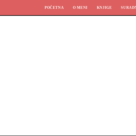
POČETNA
O MENI
KNJIGE
SURAD