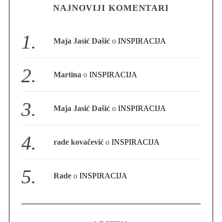
NAJNOVIJI KOMENTARI
S
e
Maja Jasić Dašić
o
INSPIRACIJA
a
r
c
Martina
o
INSPIRACIJA
h
f
o
Maja Jasić Dašić
o
INSPIRACIJA
r
:
rade kovačević
o
INSPIRACIJA
Rade
o
INSPIRACIJA