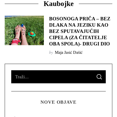
Kaubojke
BOSONOGA PRIČA – BEZ
DLAKA NA JEZIKU KAO
BEZ SPUTAVAJUĆIH
CIPELA (ZA ČITATELJE
OBA SPOLA)- DRUGI DIO
by
Maja Jasić Dašić
S
S
e
E
A
R
a
C
H
r
NOVE OBJAVE
c
h