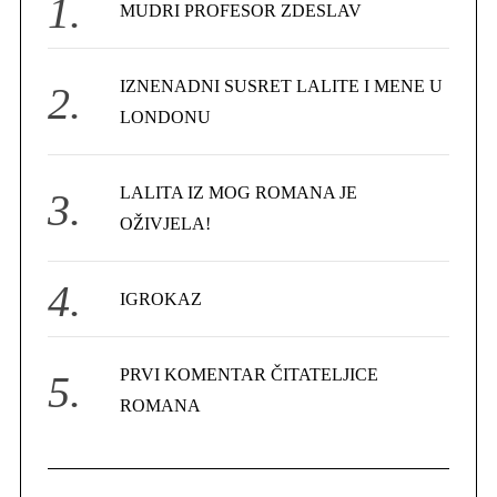
f
MUDRI PROFESOR ZDESLAV
o
r
IZNENADNI SUSRET LALITE I MENE U
:
LONDONU
LALITA IZ MOG ROMANA JE
OŽIVJELA!
IGROKAZ
PRVI KOMENTAR ČITATELJICE
ROMANA