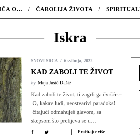
IČA O…
ČAROLIJA ŽIVOTA
SPIRITUA
Iskra
SNOVI SRCA
6 svibnja, 2022
KAD ZABOLI TE ŽIVOT
by
Maja Jasić Dašić
Kad zaboli te život, ti zagrli ga čvršće. ̶
O, kakav ludi, neostvarivi paradoks! ̶
čitajući odmahuješ glavom, sa
skepsom što prelijeva se u…
Pročitajte više