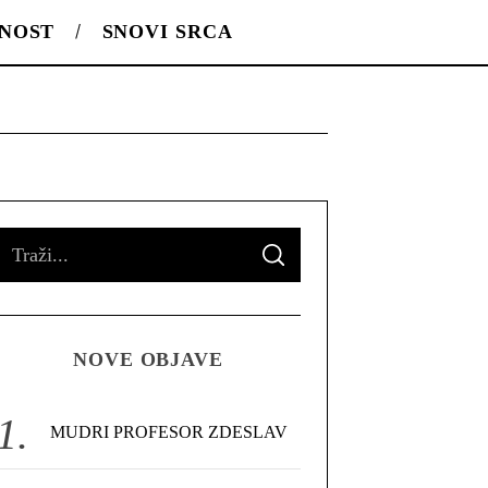
LNOST
SNOVI SRCA
S
S
e
E
A
R
a
C
H
r
NOVE OBJAVE
c
h
f
MUDRI PROFESOR ZDESLAV
o
r