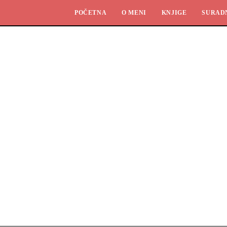
POČETNA
O MENI
KNJIGE
SURAD