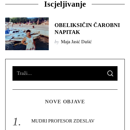
Iscjeljivanje
OBELIKSIČIN ČAROBNI
NAPITAK
by
Maja Jasić Dašić
S
S
e
E
A
R
a
C
H
r
NOVE OBJAVE
c
h
f
MUDRI PROFESOR ZDESLAV
o