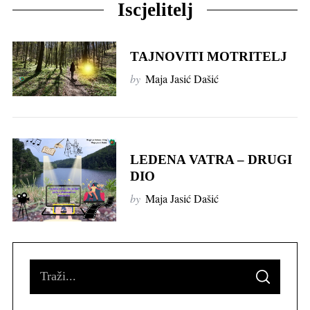
Iscjelitelj
TAJNOVITI MOTRITELJ
by
Maja Jasić Dašić
LEDENA VATRA – DRUGI
DIO
by
Maja Jasić Dašić
S
S
e
E
A
R
a