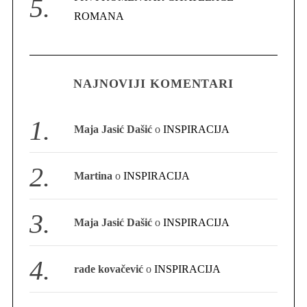
ROMANA
S
e
NAJNOVIJI KOMENTARI
a
r
c
Maja Jasić Dašić
o
INSPIRACIJA
h
f
o
Martina
o
INSPIRACIJA
r
:
Maja Jasić Dašić
o
INSPIRACIJA
rade kovačević
o
INSPIRACIJA