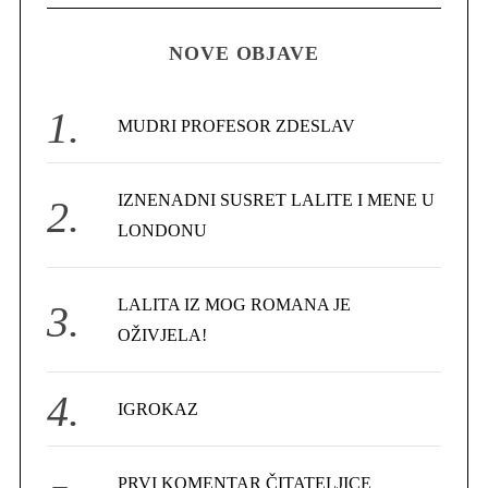
C
H
r
NOVE OBJAVE
c
h
f
MUDRI PROFESOR ZDESLAV
o
r
IZNENADNI SUSRET LALITE I MENE U
:
LONDONU
LALITA IZ MOG ROMANA JE
OŽIVJELA!
IGROKAZ
PRVI KOMENTAR ČITATELJICE