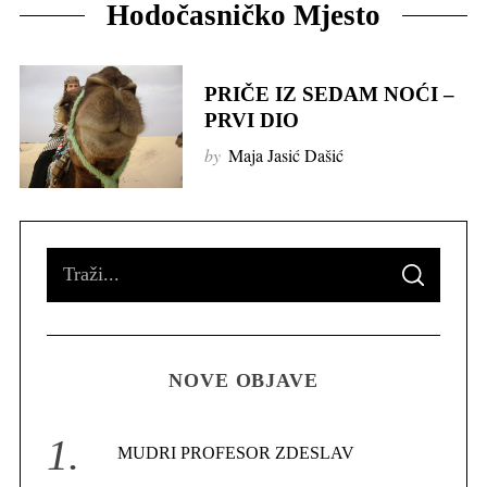
Hodočasničko Mjesto
PRIČE IZ SEDAM NOĆI –
PRVI DIO
by
Maja Jasić Dašić
S
S
e
E
A
R
a
C
H
r
NOVE OBJAVE
c
h
f
MUDRI PROFESOR ZDESLAV
o