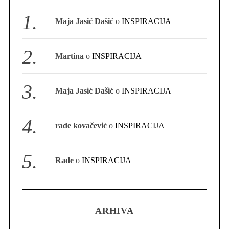
S
Maja Jasić Dašić
o
INSPIRACIJA
e
a
r
Martina
o
INSPIRACIJA
c
h
f
Maja Jasić Dašić
o
INSPIRACIJA
o
r
:
rade kovačević
o
INSPIRACIJA
Rade
o
INSPIRACIJA
ARHIVA