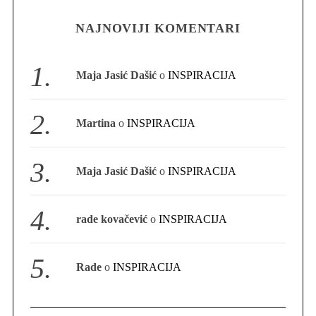
NAJNOVIJI KOMENTARI
S
e
a
Maja Jasić Dašić
o
INSPIRACIJA
r
c
h
Martina
o
INSPIRACIJA
f
o
r
Maja Jasić Dašić
o
INSPIRACIJA
:
rade kovačević
o
INSPIRACIJA
Rade
o
INSPIRACIJA