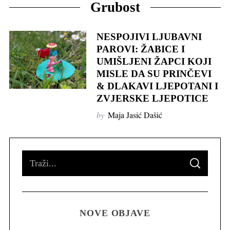
Grubost
NESPOJIVI LJUBAVNI
PAROVI: ŽABICE I
UMIŠLJENI ŽAPCI KOJI
MISLE DA SU PRINČEVI
& DLAKAVI LJEPOTANI I
ZVJERSKE LJEPOTICE
by
Maja Jasić Dašić
S
S
e
E
A
R
a
C
H
r
NOVE OBJAVE
c
h