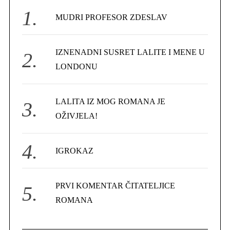
f
MUDRI PROFESOR ZDESLAV
o
r
IZNENADNI SUSRET LALITE I MENE U
:
LONDONU
LALITA IZ MOG ROMANA JE
OŽIVJELA!
IGROKAZ
PRVI KOMENTAR ČITATELJICE
ROMANA