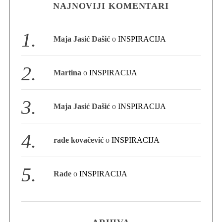
NAJNOVIJI KOMENTARI
S
e
Maja Jasić Dašić
o
INSPIRACIJA
a
r
c
Martina
o
INSPIRACIJA
h
f
o
Maja Jasić Dašić
o
INSPIRACIJA
r
:
rade kovačević
o
INSPIRACIJA
Rade
o
INSPIRACIJA