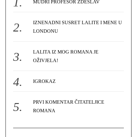
MUDRI PROFESOR ZDESLAV
o
r
IZNENADNI SUSRET LALITE I MENE U
:
LONDONU
LALITA IZ MOG ROMANA JE
OŽIVJELA!
IGROKAZ
PRVI KOMENTAR ČITATELJICE
ROMANA