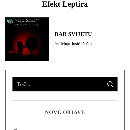
Efekt Leptira
DAR SVIJETU
by
Maja Jasić Dašić
S
S
e
E
A
R
a
C
H
r
NOVE OBJAVE
c
h
f