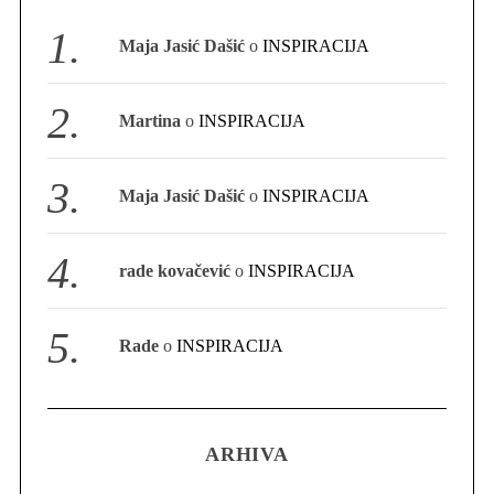
S
Maja Jasić Dašić
o
INSPIRACIJA
e
a
r
Martina
o
INSPIRACIJA
c
h
f
Maja Jasić Dašić
o
INSPIRACIJA
o
r
:
rade kovačević
o
INSPIRACIJA
Rade
o
INSPIRACIJA
ARHIVA