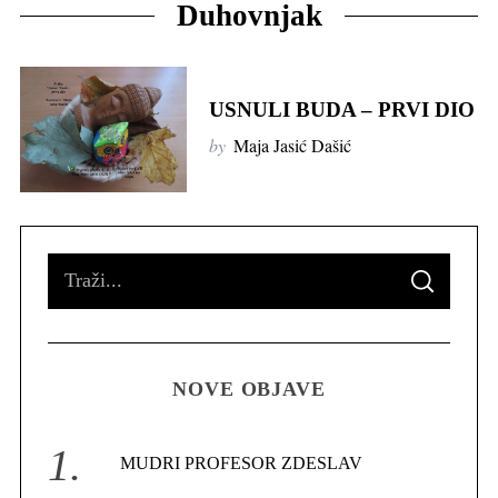
Duhovnjak
USNULI BUDA – PRVI DIO
by
Maja Jasić Dašić
S
S
e
E
A
R
a
C
H
r
NOVE OBJAVE
c
h
f
MUDRI PROFESOR ZDESLAV
o