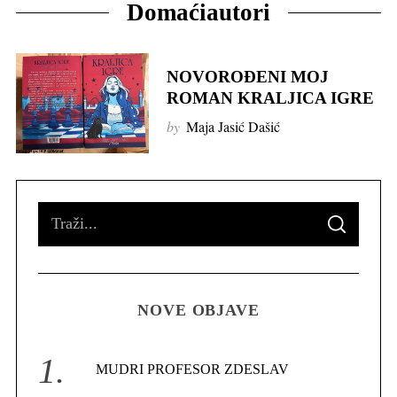
Domaćiautori
NOVOROĐENI MOJ
ROMAN KRALJICA IGRE
by
Maja Jasić Dašić
S
S
e
E
A
R
a
C
H
r
NOVE OBJAVE
c
h
f
MUDRI PROFESOR ZDESLAV
o