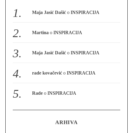
S
Maja Jasić Dašić
o
INSPIRACIJA
e
a
r
Martina
o
INSPIRACIJA
c
h
f
Maja Jasić Dašić
o
INSPIRACIJA
o
r
:
rade kovačević
o
INSPIRACIJA
Rade
o
INSPIRACIJA
ARHIVA