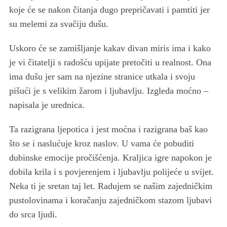
koje će se nakon čitanja dugo prepričavati i pamtiti jer
su melemi za svačiju dušu.
Uskoro će se zamišljanje kakav divan miris ima i kako
je vi čitatelji s radošću upijate pretočiti u realnost. Ona
ima dušu jer sam na njezine stranice utkala i svoju
pišući je s velikim žarom i ljubavlju. Izgleda moćno –
napisala je urednica.
Ta razigrana ljepotica i jest moćna i razigrana baš kao
što se i naslućuje kroz naslov. U vama će pobuditi
dubinske emocije pročišćenja. Kraljica igre napokon je
dobila krila i s povjerenjem i ljubavlju polijeće u svijet.
Neka ti je sretan taj let. Radujem se našim zajedničkim
pustolovinama i koračanju zajedničkom stazom ljubavi
do srca ljudi.