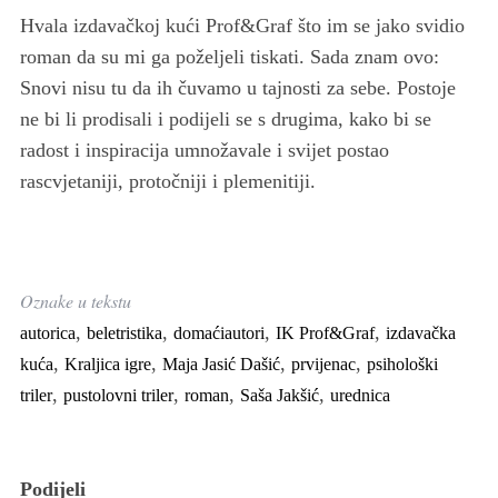
S
Hvala izdavačkoj kući Prof&Graf što im se jako svidio
e
a
roman da su mi ga poželjeli tiskati. Sada znam ovo:
r
Snovi nisu tu da ih čuvamo u tajnosti za sebe. Postoje
c
ne bi li prodisali i podijeli se s drugima, kako bi se
h
radost i inspiracija umnožavale i svijet postao
f
o
rascvjetaniji, protočniji i plemenitiji.
r
:
Oznake u tekstu
,
,
,
,
autorica
beletristika
domaćiautori
IK Prof&Graf
izdavačka
,
,
,
,
kuća
Kraljica igre
Maja Jasić Dašić
prvijenac
psihološki
,
,
,
,
triler
pustolovni triler
roman
Saša Jakšić
urednica
Podijeli