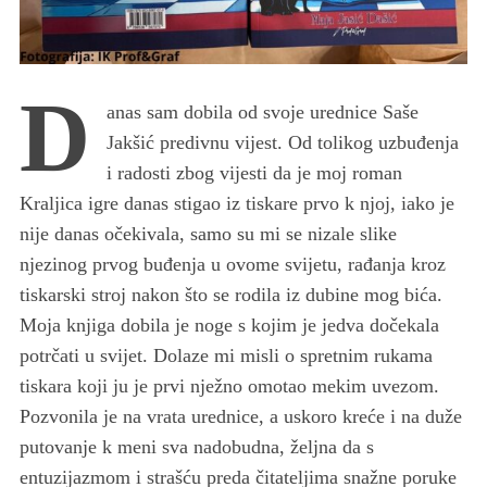
D
anas sam dobila od svoje urednice Saše
Jakšić predivnu vijest. Od tolikog uzbuđenja
i radosti zbog vijesti da je moj roman
Kraljica igre danas stigao iz tiskare prvo k njoj, iako je
nije danas očekivala, samo su mi se nizale slike
njezinog prvog buđenja u ovome svijetu, rađanja kroz
tiskarski stroj nakon što se rodila iz dubine mog bića.
Moja knjiga dobila je noge s kojim je jedva dočekala
potrčati u svijet. Dolaze mi misli o spretnim rukama
tiskara koji ju je prvi nježno omotao mekim uvezom.
Pozvonila je na vrata urednice, a uskoro kreće i na duže
putovanje k meni sva nadobudna, željna da s
entuzijazmom i strašću preda čitateljima snažne poruke