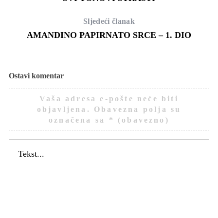
Sljedeći članak
AMANDINO PAPIRNATO SRCE ‒ 1. DIO
Ostavi komentar
Vaša adresa e-pošte neće biti
objavljena.
Obavezna polja su
označena sa
* (obavezno)