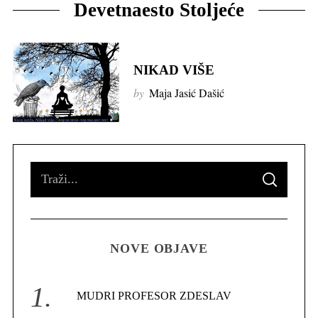
Devetnaesto Stoljeće
NIKAD VIŠE
by
Maja Jasić Dašić
S
S
e
E
A
R
a
C
H
r
NOVE OBJAVE
c
h
f
MUDRI PROFESOR ZDESLAV
o