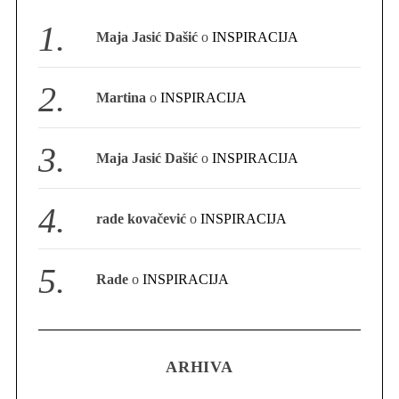
S
Maja Jasić Dašić
o
INSPIRACIJA
e
a
r
Martina
o
INSPIRACIJA
c
h
f
Maja Jasić Dašić
o
INSPIRACIJA
o
r
:
rade kovačević
o
INSPIRACIJA
Rade
o
INSPIRACIJA
ARHIVA