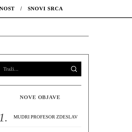
LNOST
SNOVI SRCA
S
S
e
E
A
R
a
C
H
r
NOVE OBJAVE
c
h
f
MUDRI PROFESOR ZDESLAV
o
r