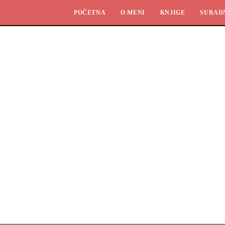
POČETNA
O MENI
KNJIGE
SURAD