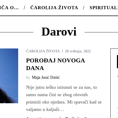
IČA O…
ČAROLIJA ŽIVOTA
SPIRITUA
Darovi
ČAROLIJA ŽIVOTA
20 svibnja, 2022
POROĐAJ NOVOGA
DANA
by
Maja Jasić Dašić
Nije jutru teško istisnuti se za nas, to
samo nama čini se zbog olovnih
primisli oko njedara. Mi spavači kad se
valjamo u kaljuži…