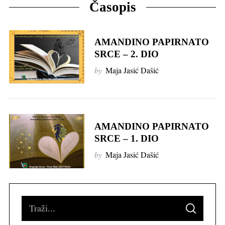
Časopis
AMANDINO PAPIRNATO
SRCE ‒ 2. DIO
by
Maja Jasić Dašić
AMANDINO PAPIRNATO
SRCE ‒ 1. DIO
by
Maja Jasić Dašić
S
S
e
E
A