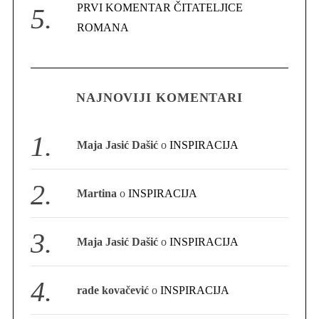
PRVI KOMENTAR ČITATELJICE
ROMANA
S
e
NAJNOVIJI KOMENTARI
a
r
c
Maja Jasić Dašić
o
INSPIRACIJA
h
f
o
Martina
o
INSPIRACIJA
r
:
Maja Jasić Dašić
o
INSPIRACIJA
rade kovačević
o
INSPIRACIJA