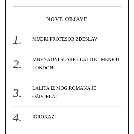
R
a
C
H
r
NOVE OBJAVE
c
h
f
MUDRI PROFESOR ZDESLAV
o
r
IZNENADNI SUSRET LALITE I MENE U
:
LONDONU
LALITA IZ MOG ROMANA JE
OŽIVJELA!
IGROKAZ