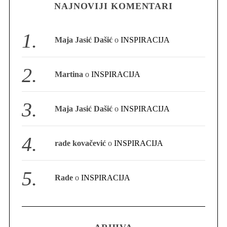
NAJNOVIJI KOMENTARI
S
e
Maja Jasić Dašić
o
INSPIRACIJA
a
r
c
Martina
o
INSPIRACIJA
h
f
o
Maja Jasić Dašić
o
INSPIRACIJA
r
:
rade kovačević
o
INSPIRACIJA
Rade
o
INSPIRACIJA