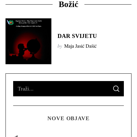
Božić
DAR SVIJETU
by
Maja Jasić Dašić
S
S
e
E
A
R
a
C
H
r
NOVE OBJAVE
c
h
f