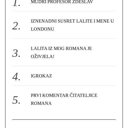
MUDRI PROFESOR ZDESLAV
o
r
IZNENADNI SUSRET LALITE I MENE U
:
LONDONU
LALITA IZ MOG ROMANA JE
OŽIVJELA!
IGROKAZ
PRVI KOMENTAR ČITATELJICE
ROMANA