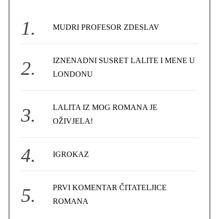
h
f
MUDRI PROFESOR ZDESLAV
o
r
IZNENADNI SUSRET LALITE I MENE U
:
LONDONU
LALITA IZ MOG ROMANA JE
OŽIVJELA!
IGROKAZ
PRVI KOMENTAR ČITATELJICE
ROMANA