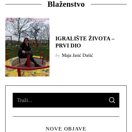
Blaženstvo
IGRALIŠTE ŽIVOTA –
PRVI DIO
by
Maja Jasić Dašić
S
S
e
E
A
R
a
C
H
r
NOVE OBJAVE
c