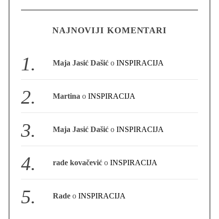
NAJNOVIJI KOMENTARI
S
e
a
Maja Jasić Dašić
o
INSPIRACIJA
r
c
h
Martina
o
INSPIRACIJA
f
o
r
Maja Jasić Dašić
o
INSPIRACIJA
:
rade kovačević
o
INSPIRACIJA
Rade
o
INSPIRACIJA