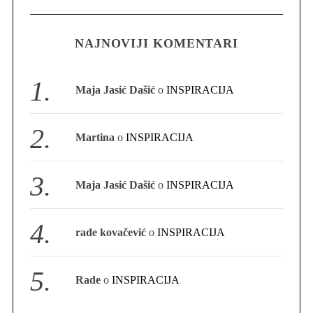
NAJNOVIJI KOMENTARI
S
e
a
Maja Jasić Dašić
o
INSPIRACIJA
r
c
h
Martina
o
INSPIRACIJA
f
o
r
Maja Jasić Dašić
o
INSPIRACIJA
:
rade kovačević
o
INSPIRACIJA
Rade
o
INSPIRACIJA