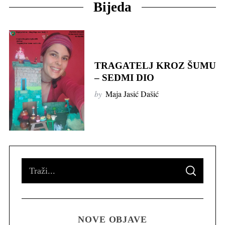
Bijeda
TRAGATELJ KROZ ŠUMU
– SEDMI DIO
by
Maja Jasić Dašić
S
S
e
E
A
R
a
C
H
r
NOVE OBJAVE
c