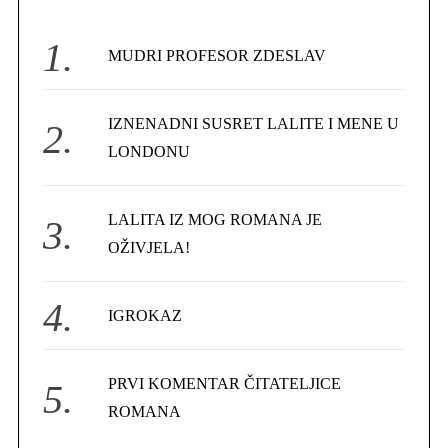
h
f
MUDRI PROFESOR ZDESLAV
o
r
IZNENADNI SUSRET LALITE I MENE U
:
LONDONU
LALITA IZ MOG ROMANA JE
OŽIVJELA!
IGROKAZ
PRVI KOMENTAR ČITATELJICE
ROMANA