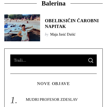
Balerina
OBELIKSIČIN ČAROBNI
NAPITAK
by
Maja Jasić Dašić
S
S
e
E
A
R
a
C
H
r
NOVE OBJAVE
c
h
f
MUDRI PROFESOR ZDESLAV
o