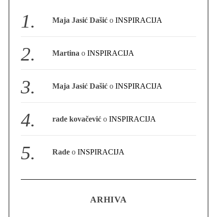
S
Maja Jasić Dašić
o
INSPIRACIJA
e
a
r
Martina
o
INSPIRACIJA
c
h
f
Maja Jasić Dašić
o
INSPIRACIJA
o
r
:
rade kovačević
o
INSPIRACIJA
Rade
o
INSPIRACIJA
ARHIVA