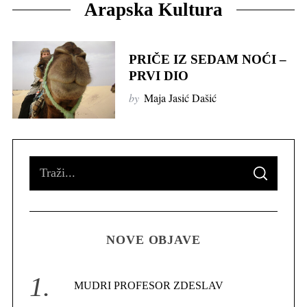
Arapska Kultura
PRIČE IZ SEDAM NOĆI –
PRVI DIO
by
Maja Jasić Dašić
S
S
e
E
A
R
a
C
H
r
NOVE OBJAVE
c
h
f
MUDRI PROFESOR ZDESLAV
o