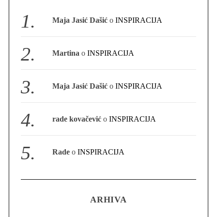
S
Maja Jasić Dašić
o
INSPIRACIJA
e
a
r
Martina
o
INSPIRACIJA
c
h
f
Maja Jasić Dašić
o
INSPIRACIJA
o
r
:
rade kovačević
o
INSPIRACIJA
Rade
o
INSPIRACIJA
ARHIVA