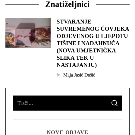
Znatiželjnici
STVARANJE
SUVREMENOG ČOVJEKA
ODJEVENOG U LJEPOTU
TIŠINE I NADAHNUĆA
(NOVA UMJETNIČKA
SLIKA TEK U
NASTAJANJU)
by
Maja Jasić Dašić
S
S
e
E
A
R
a
C
H
r
NOVE OBJAVE
c