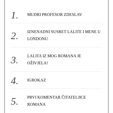
h
f
MUDRI PROFESOR ZDESLAV
o
r
IZNENADNI SUSRET LALITE I MENE U
:
LONDONU
LALITA IZ MOG ROMANA JE
OŽIVJELA!
IGROKAZ
PRVI KOMENTAR ČITATELJICE
ROMANA