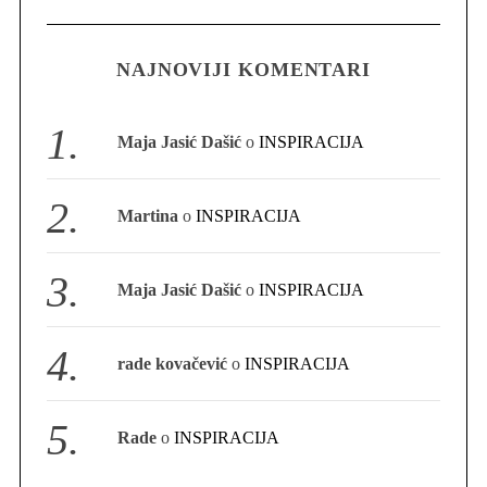
NAJNOVIJI KOMENTARI
S
e
a
Maja Jasić Dašić
o
INSPIRACIJA
r
c
h
Martina
o
INSPIRACIJA
f
o
r
Maja Jasić Dašić
o
INSPIRACIJA
:
rade kovačević
o
INSPIRACIJA
Rade
o
INSPIRACIJA