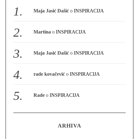
S
Maja Jasić Dašić
o
INSPIRACIJA
e
a
r
Martina
o
INSPIRACIJA
c
h
f
Maja Jasić Dašić
o
INSPIRACIJA
o
r
:
rade kovačević
o
INSPIRACIJA
Rade
o
INSPIRACIJA
ARHIVA