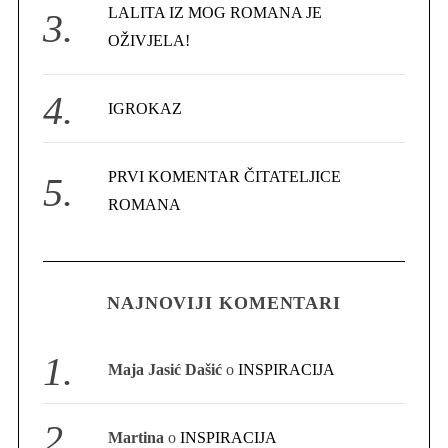
LALITA IZ MOG ROMANA JE
OŽIVJELA!
IGROKAZ
S
PRVI KOMENTAR ČITATELJICE
e
ROMANA
a
r
c
h
f
NAJNOVIJI KOMENTARI
o
r
:
Maja Jasić Dašić
o
INSPIRACIJA
Martina
o
INSPIRACIJA