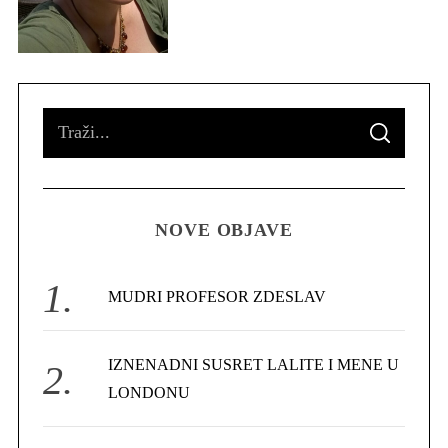
S
S
e
E
A
R
a
C
H
r
NOVE OBJAVE
c
h
f
MUDRI PROFESOR ZDESLAV
o
r
IZNENADNI SUSRET LALITE I MENE U
:
LONDONU