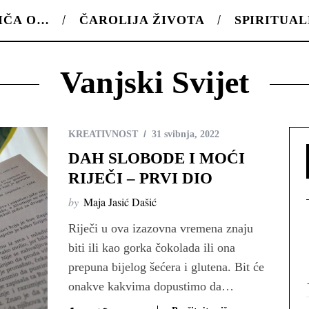
IČA O…
ČAROLIJA ŽIVOTA
SPIRITUA
Vanjski Svijet
KREATIVNOST
31 svibnja, 2022
DAH SLOBODE I MOĆI
RIJEČI – PRVI DIO
by
Maja Jasić Dašić
Riječi u ova izazovna vremena znaju
biti ili kao gorka čokolada ili ona
prepuna bijelog šećera i glutena. Bit će
onakve kakvima dopustimo da…