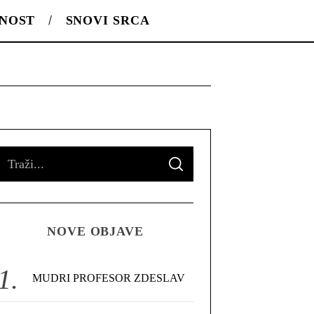
LNOST
SNOVI SRCA
S
S
e
E
A
R
a
C
H
r
NOVE OBJAVE
c
h
f
MUDRI PROFESOR ZDESLAV
o
r