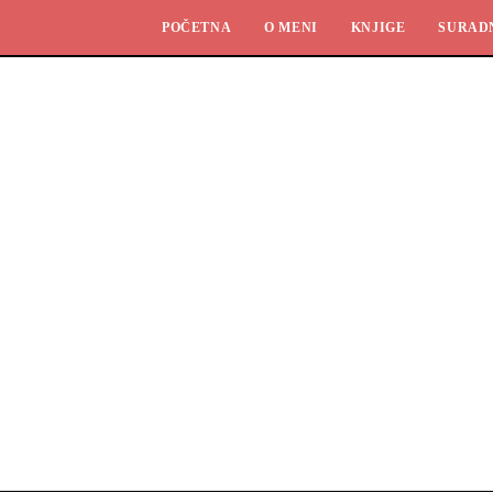
POČETNA
O MENI
KNJIGE
SURAD