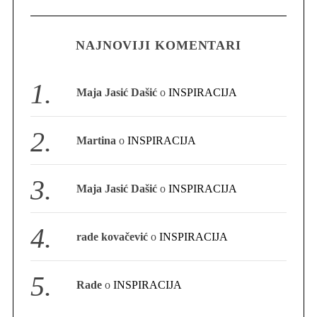
NAJNOVIJI KOMENTARI
S
e
a
Maja Jasić Dašić
o
INSPIRACIJA
r
c
h
Martina
o
INSPIRACIJA
f
o
r
Maja Jasić Dašić
o
INSPIRACIJA
:
rade kovačević
o
INSPIRACIJA
Rade
o
INSPIRACIJA