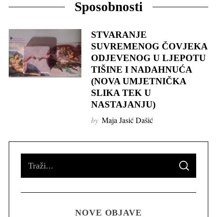
Sposobnosti
STVARANJE
SUVREMENOG ČOVJEKA
ODJEVENOG U LJEPOTU
TIŠINE I NADAHNUĆA
(NOVA UMJETNIČKA
SLIKA TEK U
NASTAJANJU)
by
Maja Jasić Dašić
S
S
e
E
A
R
a
C
H
r
NOVE OBJAVE
c