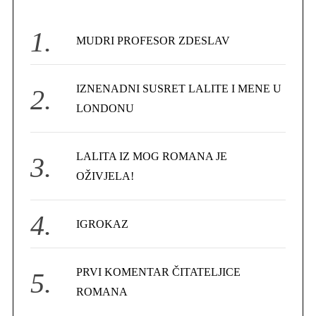
h
f
MUDRI PROFESOR ZDESLAV
o
r
IZNENADNI SUSRET LALITE I MENE U
:
LONDONU
LALITA IZ MOG ROMANA JE
OŽIVJELA!
IGROKAZ
PRVI KOMENTAR ČITATELJICE
ROMANA