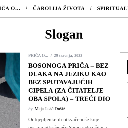
IČA O…
ČAROLIJA ŽIVOTA
SPIRITUA
Slogan
PRIČA O...
29 travnja, 2022
BOSONOGA PRIČA – BEZ
DLAKA NA JEZIKU KAO
BEZ SPUTAVAJUĆIH
CIPELA (ZA ČITATELJE
OBA SPOLA) – TREĆI DIO
by
Maja Jasić Dašić
Odlijepljenke ili otkvačenuše koje
postaju otkačenuše Samo jedna čitava