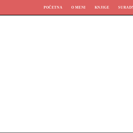
POČETNA
O MENI
KNJIGE
SURAD