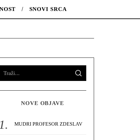
LNOST
SNOVI SRCA
S
S
e
E
A
R
a
C
H
r
NOVE OBJAVE
c
h
f
MUDRI PROFESOR ZDESLAV
o
r