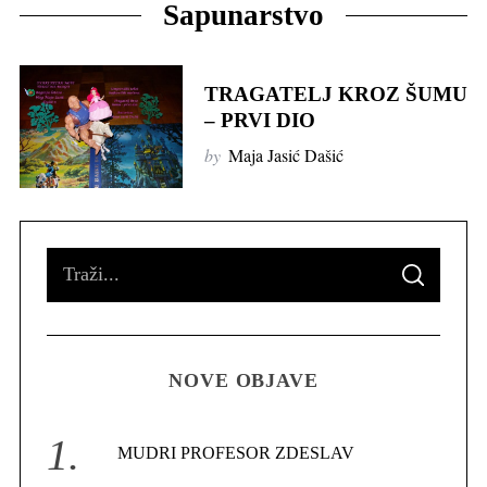
Sapunarstvo
TRAGATELJ KROZ ŠUMU
– PRVI DIO
by
Maja Jasić Dašić
S
S
e
E
A
R
a
C
H
r
NOVE OBJAVE
c
h
f
MUDRI PROFESOR ZDESLAV
o