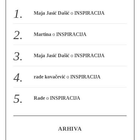
S
Maja Jasić Dašić
o
INSPIRACIJA
e
a
r
Martina
o
INSPIRACIJA
c
h
f
Maja Jasić Dašić
o
INSPIRACIJA
o
r
:
rade kovačević
o
INSPIRACIJA
Rade
o
INSPIRACIJA
ARHIVA