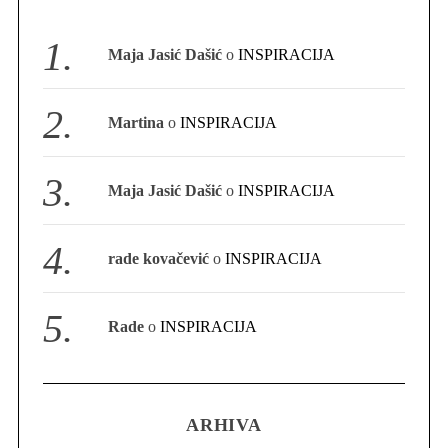
S
Maja Jasić Dašić
o
INSPIRACIJA
e
a
r
Martina
o
INSPIRACIJA
c
h
f
Maja Jasić Dašić
o
INSPIRACIJA
o
r
:
rade kovačević
o
INSPIRACIJA
Rade
o
INSPIRACIJA
ARHIVA