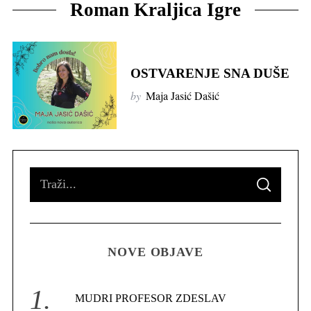
Roman Kraljica Igre
OSTVARENJE SNA DUŠE
by
Maja Jasić Dašić
S
S
e
E
A
R
a
C
H
r
NOVE OBJAVE
c
h
f
MUDRI PROFESOR ZDESLAV