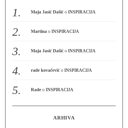
S
Maja Jasić Dašić
o
INSPIRACIJA
e
a
r
Martina
o
INSPIRACIJA
c
h
f
Maja Jasić Dašić
o
INSPIRACIJA
o
r
:
rade kovačević
o
INSPIRACIJA
Rade
o
INSPIRACIJA
ARHIVA