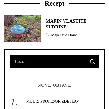
Recept
MAFIN VLASTITE
SUDBINE
by
Maja Jasić Dašić
S
S
e
E
A
R
a
C
H
r
NOVE OBJAVE
c
h
f
MUDRI PROFESOR ZDESLAV
o