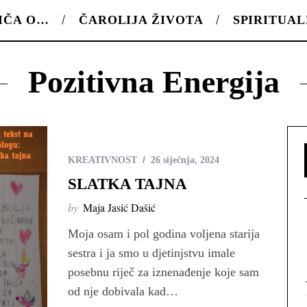
IČA O…
ČAROLIJA ŽIVOTA
SPIRITUA
Pozitivna Energija
KREATIVNOST
26 siječnja, 2024
SLATKA TAJNA
by
Maja Jasić Dašić
Moja osam i pol godina voljena starija
sestra i ja smo u djetinjstvu imale
posebnu riječ za iznenađenje koje sam
od nje dobivala kad…