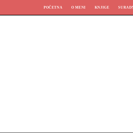
POČETNA
O MENI
KNJIGE
SURAD