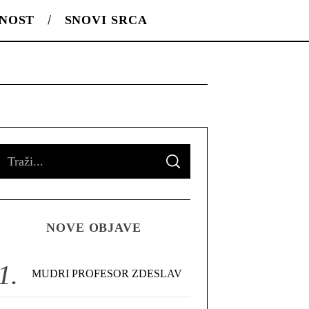
LNOST
SNOVI SRCA
S
S
e
E
A
R
a
C
H
r
NOVE OBJAVE
c
h
f
MUDRI PROFESOR ZDESLAV
o
r