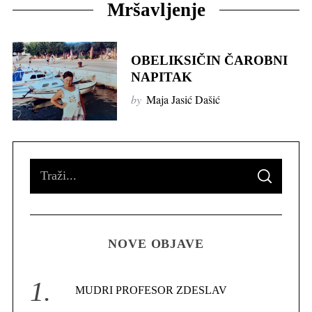
Mršavljenje
OBELIKSIČIN ČAROBNI
NAPITAK
by
Maja Jasić Dašić
S
S
e
E
A
R
a
C
H
r
NOVE OBJAVE
c
h
f
MUDRI PROFESOR ZDESLAV
o