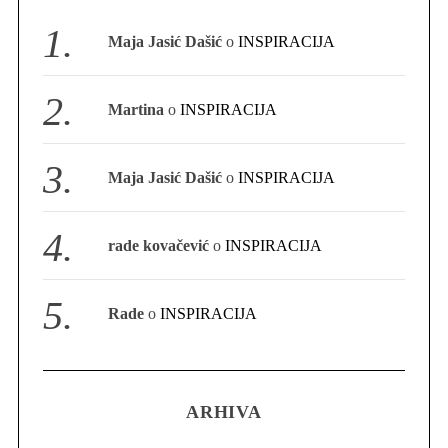
S
Maja Jasić Dašić
o
INSPIRACIJA
e
a
r
Martina
o
INSPIRACIJA
c
h
f
Maja Jasić Dašić
o
INSPIRACIJA
o
r
:
rade kovačević
o
INSPIRACIJA
Rade
o
INSPIRACIJA
ARHIVA