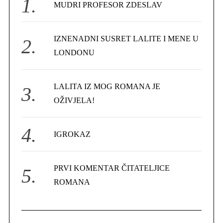
f
MUDRI PROFESOR ZDESLAV
o
r
IZNENADNI SUSRET LALITE I MENE U
:
LONDONU
LALITA IZ MOG ROMANA JE
OŽIVJELA!
IGROKAZ
PRVI KOMENTAR ČITATELJICE
ROMANA