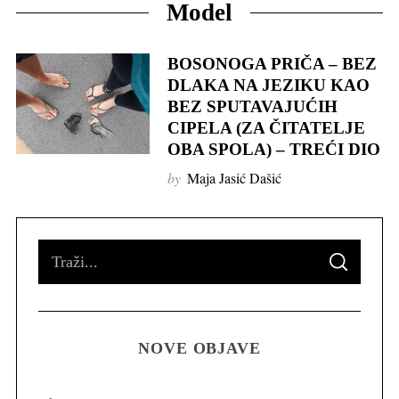
Model
BOSONOGA PRIČA – BEZ
DLAKA NA JEZIKU KAO
BEZ SPUTAVAJUĆIH
CIPELA (ZA ČITATELJE
OBA SPOLA) – TREĆI DIO
by
Maja Jasić Dašić
S
S
e
E
A
R
a
C
H
r
NOVE OBJAVE
c
h