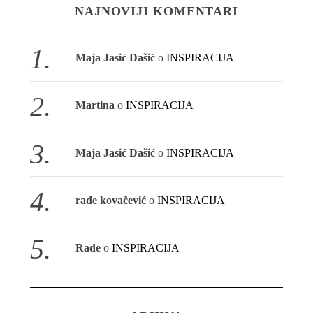
NAJNOVIJI KOMENTARI
S
e
Maja Jasić Dašić
o
INSPIRACIJA
a
r
c
Martina
o
INSPIRACIJA
h
f
o
Maja Jasić Dašić
o
INSPIRACIJA
r
:
rade kovačević
o
INSPIRACIJA
Rade
o
INSPIRACIJA