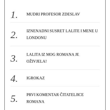
h
f
MUDRI PROFESOR ZDESLAV
o
r
IZNENADNI SUSRET LALITE I MENE U
:
LONDONU
LALITA IZ MOG ROMANA JE
OŽIVJELA!
IGROKAZ
PRVI KOMENTAR ČITATELJICE
ROMANA