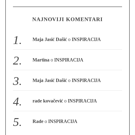
NAJNOVIJI KOMENTARI
S
e
a
Maja Jasić Dašić
o
INSPIRACIJA
r
c
h
Martina
o
INSPIRACIJA
f
o
r
Maja Jasić Dašić
o
INSPIRACIJA
:
rade kovačević
o
INSPIRACIJA
Rade
o
INSPIRACIJA