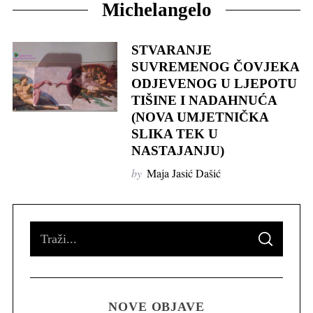
Michelangelo
STVARANJE
SUVREMENOG ČOVJEKA
ODJEVENOG U LJEPOTU
TIŠINE I NADAHNUĆA
(NOVA UMJETNIČKA
SLIKA TEK U
NASTAJANJU)
by
Maja Jasić Dašić
S
S
e
E
A
R
a
C
H
r
NOVE OBJAVE
c