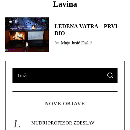
Lavina
LEDENA VATRA – PRVI
DIO
by
Maja Jasić Dašić
S
S
e
E
A
R
a
C
H
r
NOVE OBJAVE
c
h
f
MUDRI PROFESOR ZDESLAV
o