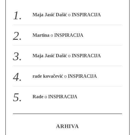
S
Maja Jasić Dašić
o
INSPIRACIJA
e
a
r
Martina
o
INSPIRACIJA
c
h
f
Maja Jasić Dašić
o
INSPIRACIJA
o
r
:
rade kovačević
o
INSPIRACIJA
Rade
o
INSPIRACIJA
ARHIVA