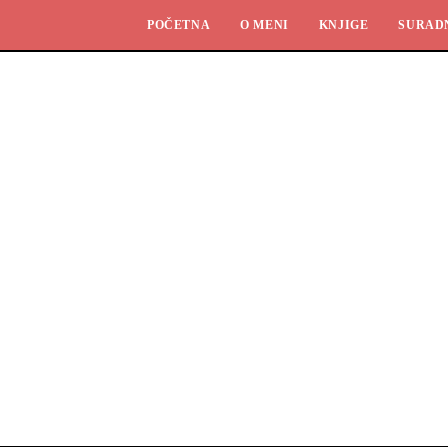
POČETNA
O MENI
KNJIGE
SURAD