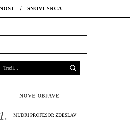
LNOST
SNOVI SRCA
S
S
e
E
A
R
a
C
H
r
NOVE OBJAVE
c
h
f
MUDRI PROFESOR ZDESLAV
o
r