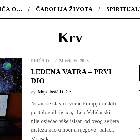
IČA O…
ČAROLIJA ŽIVOTA
SPIRITUA
Krv
PRIČA O...
24 veljače, 2023
LEDENA VATRA – PRVI
DIO
by
Maja Jasić Dašić
Nikad se slavni tvorac kompjutorskih
pustolovnih igrica, Leo Veličanski,
nije osjećao više isisan od ovog svijeta
meteža kao u noći u njegovoj palači.
Mirisala…