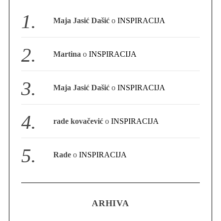
S
Maja Jasić Dašić
o
INSPIRACIJA
e
a
r
Martina
o
INSPIRACIJA
c
h
f
Maja Jasić Dašić
o
INSPIRACIJA
o
r
:
rade kovačević
o
INSPIRACIJA
Rade
o
INSPIRACIJA
ARHIVA