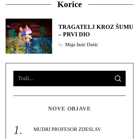
Korice
TRAGATELJ KROZ ŠUMU
– PRVI DIO
by
Maja Jasić Dašić
S
S
e
E
A
R
a
C
H
r
NOVE OBJAVE
c
h
f
MUDRI PROFESOR ZDESLAV
o